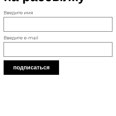
Выставки & события
Студии
Школьникам
СМИ о нас
Заявка на проект
Контакты
Музей вычислительной
техники
© 2017-2026 Выставочные залы Москвы
Использование материалов разрешено только с
предварительного согласия правообладателей.
Все права на изображения и тексты принадлежат
их авторам.
16+
© 2017-2026 Выставочные залы Москвы
Сайт может содержать контент, не
предназначенный для лиц младше 16 лет.
Соглашение с пользователем