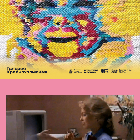
Галерея
Краснохолм-
ская