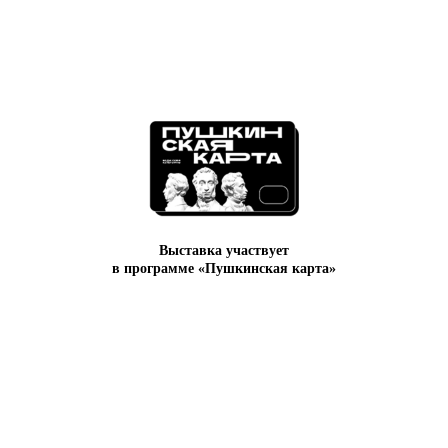
Галерея
Краснохолмская
Главная
О нас
Выставки & события
Студии
Школьникам
СМИ о нас
Заявка на проект
Выставка участвует
Контакты
в программе «Пушкинская карта»
Музей вычислительной
техники
© 2017-2026 Выставочные залы Москвы
Использование материалов разрешено только с
предварительного согласия правообладателей.
Все права на изображения и тексты принадлежат
их авторам.
16+
© 2017-2026 Выставочные залы Москвы