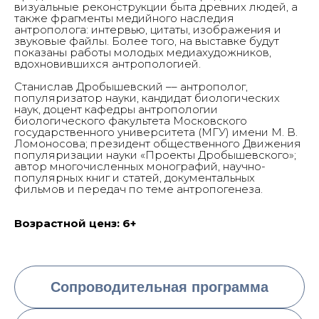
визуальные реконструкции быта древних людей, а
Галке
также фрагменты медийного наследия
Главная
О нас
антрополога: интервью, цитаты, изображения и
Выставки & События
звуковые файлы. Более того, на выставке будут
Студии
показаны работы молодых медиахудожников,
Контакты
вдохновившихся антропологией.
Станислав Дробышевский –– антрополог,
А3 коллекция
популяризатор науки, кандидат биологических
наук, доцент кафедры антропологии
биологического факультета Московского
государственного университета (МГУ) имени М. В.
Ломоносова; президент общественного Движения
популяризации науки «Проекты Дробышевского»;
автор многочисленных монографий, научно-
популярных книг и статей, документальных
фильмов и передач по теме антропогенеза.
Возрастной ценз: 6+
Сопроводительная программа