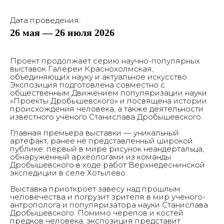
Дата проведения:
26 мая — 26 июля 2026
Проект продолжает серию научно-популярных
выставок Галереи Краснохолмская,
объединяющих науку и актуальное искусство.
Экспозиция подготовлена совместно с
общественным Движением популяризации науки
«Проекты Дробышевского» и посвящена истории
происхождения человека, а также деятельности
известного учёного Станислава Дробышевского.
Главная премьера выставки –– уникальный
артефакт, ранее не представленный широкой
публике: первый в мире рисунок неандертальца,
обнаруженный археологами из команды
Дробышевского в ходе работ Верхнедеснинской
экспедиции в селе Хотылёво.
Выставка приоткроет завесу над прошлым
человечества и погрузит зрителя в мир учёного-
антрополога и популяризатора науки Станислава
Дробышевского. Помимо черепов и костей
предков человека, экспозиция представит