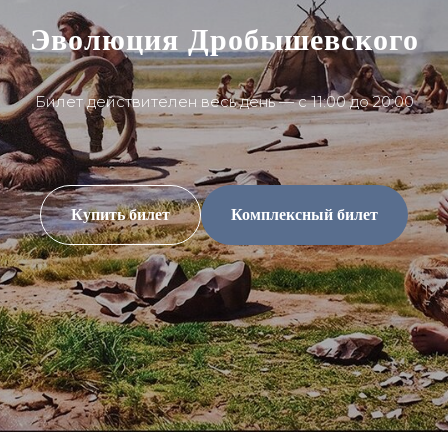
Галерея
Эволюция Дробышевского
Краснохолм-
ская
Билет действителен весь день — с 11:00 до 20:00
Купить билет
Комплексный билет