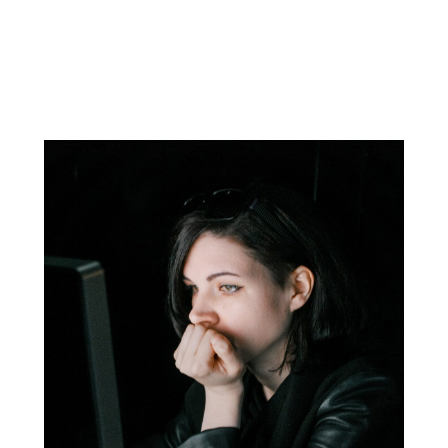
Галерея
Краснохолмская
Главная
О нас
Выставки & события
Студии
Школьникам
СМИ о нас
Заявка на проект
Контакты