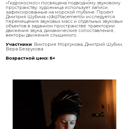
«Гидрокосмос» посвящена подводному звуковому
Галке
пространству: художница использует записи,
Главная
О нас
зафиксированные на морской глубине. Проект
Выставки & События
Дмитрия Шубина «(dis)Placements» исследуется
Студии
перемещения звуковых масс и отдельных звуковых
Контакты
объектов в заданном пространстве: траектории
движения звука, динамические сопоставления,
векторы движения слышимого.
А3 коллекция
Участники
: Виктория Моргунова, Дмитрий Шубин,
Вера Безрукова
Возрастной ценз: 6+