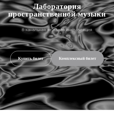
Галерея
Лаборатория
Краснохолм-
пространственной музыки
ская
8-канальная звуковая инсталляция
Купить билет
Комплексный билет