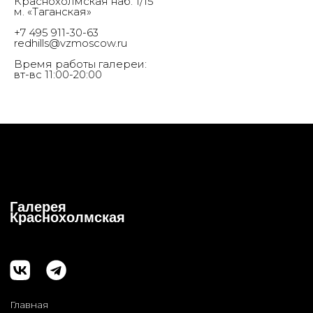
Краснохолмская наб. 1/15
м. «Таганская»
+7 495 911-30-63
redhills@vzmoscow.ru
Время работы галереи:
вт-вс 11:00-20:00