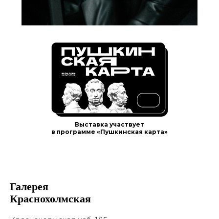
Музей вычислительной
техники
© 2017-2026 Выставочные залы Москвы
Использование материалов разрешено только с
предварительного согласия правообладателей.
Все права на изображения и тексты принадлежат
их авторам.
16+
© 2017-2026 Выставочные залы Москвы
Сайт может содержать контент, не
предназначенный для лиц младше 16 лет.
Соглашение с пользователем
Выставка участвует
в программе «Пушкинская карта»
Галерея
Краснохолмская