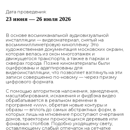
Дата проведения:
23 июня — 26 июля 2026
В основе восьмиканальной аудиовизуальной
инсталляции — видеоматериал, снятый на
восьмимиллиметровую киноплёнку. Это
художественная документация московских окраин,
которая велась из окон многоэтажек и
движущегося транспорта, а также в парках и
скверах города. Позже киноматериалы были
оцифрованы и адаптированы для
видеоинсталляции, что позволяет взглянуть на эти
записи совершенно по-новому — через призму
цифрового формата.
С помощью алгоритмов наложения, замедления,
масштабирования, искажения и фидбэка видео
обрабатывается в реальном времени в
программе «vvvv», обретая новые контуры и
образы — вплоть до самых абстрактных форм, в
которых лишь на мгновение проступают очертания
домов, траектории проносящихся деревьев или
фонарных столбов. Подобно уходящему свету,
оставляющему слабый отпечаток на сетчатке