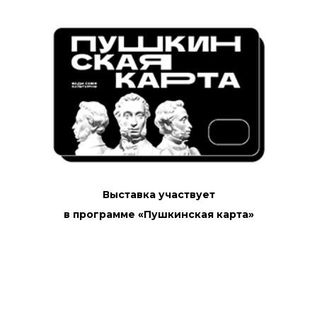
Галерея
Краснохолмская
Главная
О нас
Выставки & события
Студии
Школьникам
Выставка участвует
СМИ о нас
Заявка на проект
в программе «Пушкинская карта»
Контакты
Музей вычислительной
техники
© 2017-2026 Выставочные залы Москвы
Использование материалов разрешено только с
предварительного согласия правообладателей.
Все права на изображения и тексты принадлежат
их авторам.