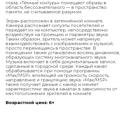
глаза, «Тёмные контуры» помещают образы в
Галке
область бессознательного — в пространство
Главная
О нас
памяти, не считываемое разумом.
Выставки & События
Студии
Экран расположен в затемнённой комнате.
Контакты
Камера распознаёт силуэты посетителей и
передаёт их на компьютер, непосредственно
воздействуя на проекцию и параметры звука.
А3 коллекция
Таким образом, зритель может напрямую
взаимодействовать с изображением и музыкой,
просто перемещаясь в пространстве. В
помещении также установлено восемь динамиков,
образующих систему многоканального звука.
Музыка включает в себя документальные записи,
сделанные в городской среде. Каждый канал
обрабатывается при помощи программы
«Max/MSP», влияющей на громкость, скорость,
направление и грануляцию звука. «Max/MSP»
также получает данные с камер и меняет
характеристики звука в каналах в зависимости от
местоположения зрителей в комнате.
Возрастной ценз: 6+