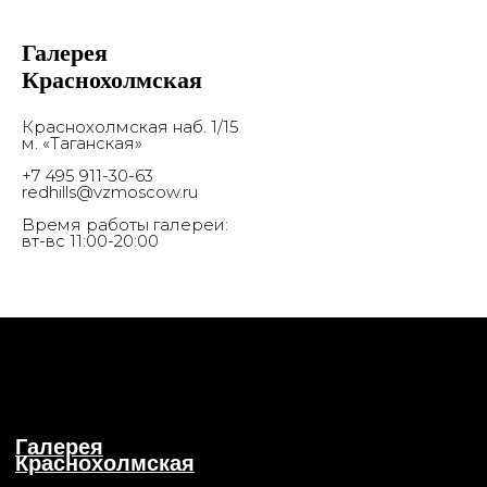
16+
Галерея
© 2017-2026 Выставочные залы Москвы
Сайт может содержать контент, не
Краснохолмская
предназначенный для лиц младше 16 лет.
Соглашение с пользователем
Краснохолмская наб. 1/15
м. «Таганская»
+7 495 911-30-63
redhills@vzmoscow.ru
Время работы галереи:
вт-вс 11:00-20:00